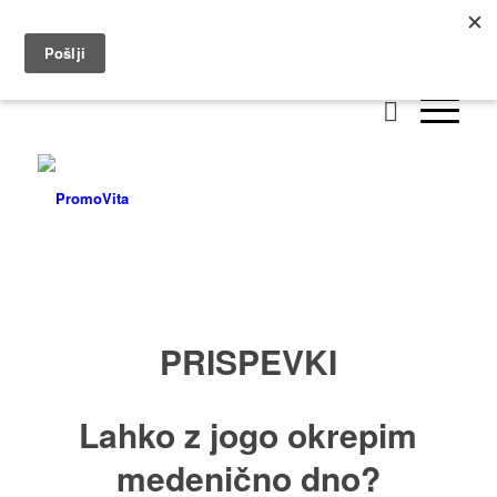
Predstavitev
Blog
Kontakt
T
:
051 665 311
E
:
helena@promovita.net
PRISPEVKI
Lahko z jogo okrepim
medenično dno?