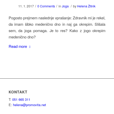
/
/
/
11. 1. 2017
0 Comments
in
Joga
by
Helena Žitnik
Pogosto prejmem naslednje vprašanje: Zdravnik mi je rekel,
da imam šibko medenično dno in naj ga okrepim. Slišala
sem, da joga pomaga. Je to res? Kako z jogo okrepim
medenično dno?
Read more
KONTAKT
T:
051 665 311
E:
helena@promovita.net