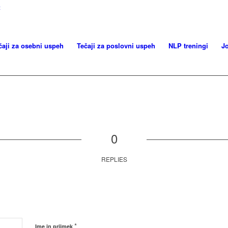
t
čaji za osebni uspeh
Tečaji za poslovni uspeh
NLP treningi
J
0
REPLIES
*
Ime in priimek