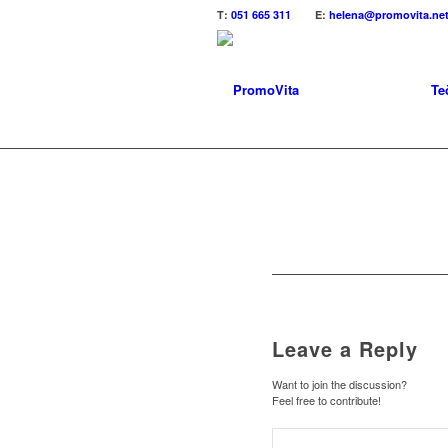
T
:
051 665 311
E
:
helena@promovita.ne
Te
Leave a Reply
Want to join the discussion?
Feel free to contribute!