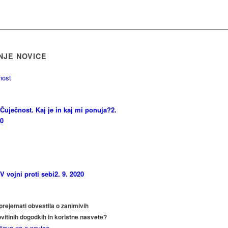
NJE NOVICE
Čuječnost. Kaj je in kaj mi ponuja?
2.
20
V vojni proti sebi
2. 9. 2020
 prejemati obvestila o zanimivih
itinih dogodkih in koristne nasvete?
ijava na e-novice