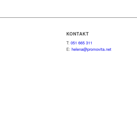
KONTAKT
T:
051 665 311
E:
helena@promovita.net