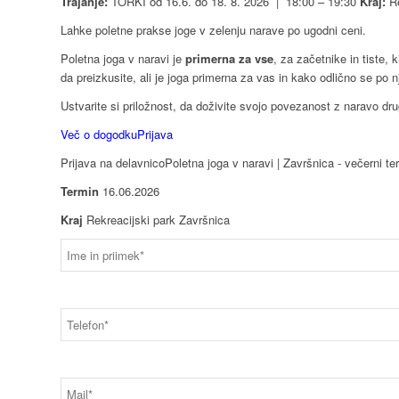
Trajanje:
TORKI od 16.6. do 18. 8. 2026
|
18:00 – 19:30
Kraj:
R
Lahke poletne prakse joge v zelenju narave po ugodni ceni.
Poletna joga v naravi je
primerna za vse
, za začetnike in tiste, 
da preizkusite, ali je joga primerna za vas in kako odlično se po nj
Ustvarite si priložnost, da doživite svojo povezanost z naravo dru
Več o dogodku
Prijava
Prijava na delavnico
Poletna joga v naravi | Završnica - večerni te
Termin
16.06.2026
Kraj
Rekreacijski park Završnica