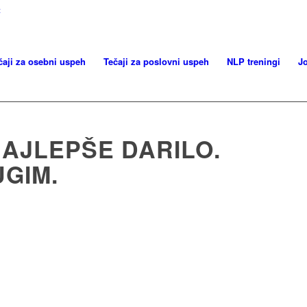
t
čaji za osebni uspeh
Tečaji za poslovni uspeh
NLP treningi
J
NAJLEPŠE DARILO.
UGIM.