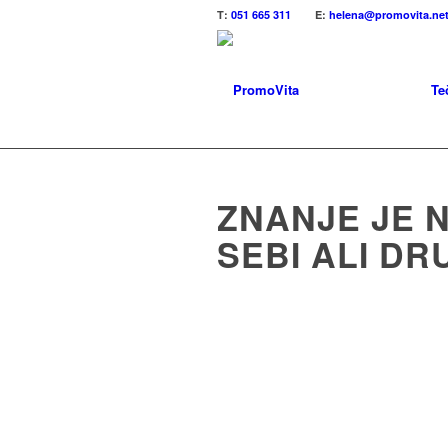
T
:
051 665 311
E
:
helena@promovita.ne
Te
ZNANJE JE 
SEBI ALI DR