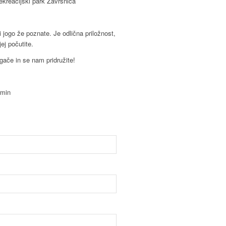
ekreacijski park Završnica
ki jogo že poznate. Je odlična priložnost,
ej počutite.
gače in se nam pridružite!
rmin