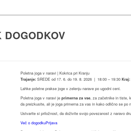
K DOGODKOV
Poletna joga v naravi | Kokrica pri Kranju
Trajanje:
SREDE od 17. 6. do 19. 8. 2026
|
18:00 – 19:30
Kraj
Lahke poletne prakse joge v zelenju narave po ugodni ceni.
Poletna joga v naravi je
primerna za vse
, za začetnike in tiste, 
da preizkusite, ali je joga primerna za vas in kako odlično se po n
Ustvarite si priložnost, da doživite svojo povezanost z naravo dr
Več o dogodku
Prijava