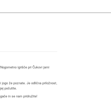
:
Nogometno igrišče pri Čukovi jami
ki jogo že poznate. Je odlična priložnost,
jej počutite.
ugače in se nam pridružite!