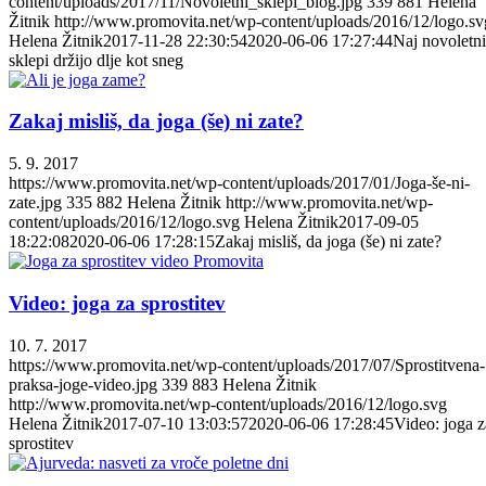
content/uploads/2017/11/Novoletni_sklepi_blog.jpg
339
881
Helena
Žitnik
http://www.promovita.net/wp-content/uploads/2016/12/logo.sv
Helena Žitnik
2017-11-28 22:30:54
2020-06-06 17:27:44
Naj novoletni
sklepi držijo dlje kot sneg
Zakaj misliš, da joga (še) ni zate?
5. 9. 2017
https://www.promovita.net/wp-content/uploads/2017/01/Joga-še-ni-
zate.jpg
335
882
Helena Žitnik
http://www.promovita.net/wp-
content/uploads/2016/12/logo.svg
Helena Žitnik
2017-09-05
18:22:08
2020-06-06 17:28:15
Zakaj misliš, da joga (še) ni zate?
Video: joga za sprostitev
10. 7. 2017
https://www.promovita.net/wp-content/uploads/2017/07/Sprostitvena-
praksa-joge-video.jpg
339
883
Helena Žitnik
http://www.promovita.net/wp-content/uploads/2016/12/logo.svg
Helena Žitnik
2017-07-10 13:03:57
2020-06-06 17:28:45
Video: joga z
sprostitev