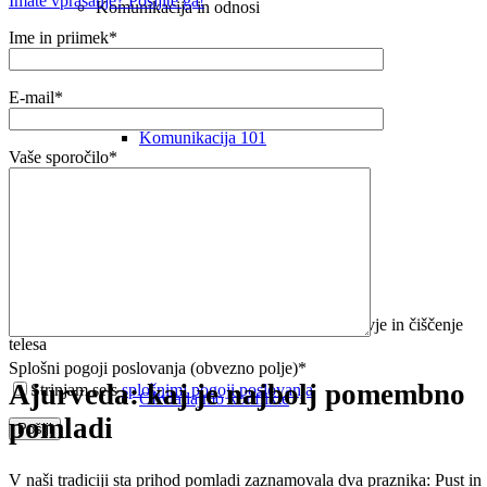
Imate vprašanje? Pošljite ga!
Komunikacija in odnosi
Ime in priimek*
E-mail*
Komunikacija 101
Vaše sporočilo*
Govorica telesa
Splošni pogoji poslovanja (obvezno polje)*
Ajurveda: kaj je najbolj pomembno
Strinjam se s
splošnimi pogoji poslovanja
Obvladajmo konflikte
pomladi
V naši tradiciji sta prihod pomladi zaznamovala dva praznika: Pust in