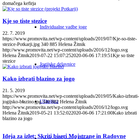
domačega kefirja
Kje so tiste stezice
Individualne vadbe joge
22. 7. 2019
https://www.promovita.net/wp-content/uploads/2019/07/Kje-so-tiste-
stezice-Potkarji.jpg
340
885
Helena Žitnik
http://www.promovita.net/wp-content/uploads/2016/12/logo.svg
Helena Žitnik
2019-07-22 15:07:25
2020-06-06 17:19:51
Kje so tiste
stezice
Jogijske delavnice
Kako izbrati blazino za jogo
21. 5. 2019
https://www.promovita.net/wp-content/uploads/2019/05/Kako-izbrati-
Učiteljica
jogijsko-blazino.jpg
340
882
Helena Žitnik
http://www.promovita.net/wp-content/uploads/2016/12/logo.svg
Helena Žitnik
2019-05-21 13:52:02
2020-06-06 17:21:00
Kako izbrati
blazino za jogo
Ideja za izlet: Skriti biseri Mojstrane in Radovne
Zakaj vaditi jogo z menoj