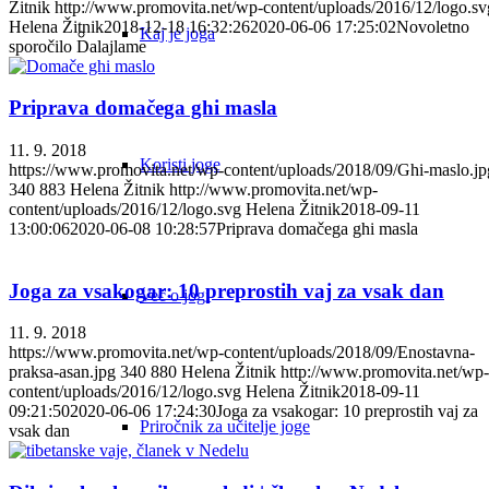
Žitnik
http://www.promovita.net/wp-content/uploads/2016/12/logo.sv
Helena Žitnik
2018-12-18 16:32:26
2020-06-06 17:25:02
Novoletno
Kaj je joga
sporočilo Dalajlame
Priprava domačega ghi masla
11. 9. 2018
Koristi joge
https://www.promovita.net/wp-content/uploads/2018/09/Ghi-maslo.jp
340
883
Helena Žitnik
http://www.promovita.net/wp-
content/uploads/2016/12/logo.svg
Helena Žitnik
2018-09-11
13:00:06
2020-06-08 10:28:57
Priprava domačega ghi masla
Joga za vsakogar: 10 preprostih vaj za vsak dan
Več o jogi
11. 9. 2018
https://www.promovita.net/wp-content/uploads/2018/09/Enostavna-
praksa-asan.jpg
340
880
Helena Žitnik
http://www.promovita.net/wp-
content/uploads/2016/12/logo.svg
Helena Žitnik
2018-09-11
09:21:50
2020-06-06 17:24:30
Joga za vsakogar: 10 preprostih vaj za
Priročnik za učitelje joge
vsak dan