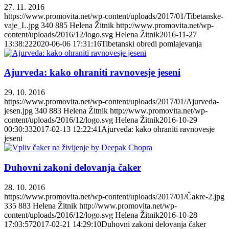
27. 11. 2016
https://www.promovita.net/wp-content/uploads/2017/01/Tibetanske-
vaje_L.jpg
340
885
Helena Žitnik
http://www.promovita.net/wp-
content/uploads/2016/12/logo.svg
Helena Žitnik
2016-11-27
13:38:22
2020-06-06 17:31:16
Tibetanski obredi pomlajevanja
Ajurveda: kako ohraniti ravnovesje jeseni
29. 10. 2016
https://www.promovita.net/wp-content/uploads/2017/01/Ajurveda-
jesen.jpg
340
883
Helena Žitnik
http://www.promovita.net/wp-
content/uploads/2016/12/logo.svg
Helena Žitnik
2016-10-29
00:30:33
2017-02-13 12:22:41
Ajurveda: kako ohraniti ravnovesje
jeseni
Duhovni zakoni delovanja čaker
28. 10. 2016
https://www.promovita.net/wp-content/uploads/2017/01/Čakre-2.jpg
335
883
Helena Žitnik
http://www.promovita.net/wp-
content/uploads/2016/12/logo.svg
Helena Žitnik
2016-10-28
17:03:57
2017-02-21 14:29:10
Duhovni zakoni delovanja čaker