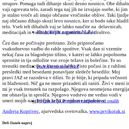
strupov. Pomaga tudi dihanje skozi desno nosnico. Obe dihaln
vaji ogrevata telo, zaradi tega naj jih ne izvajajo osebe, ki jim
je stalno vroče ali imajo občasne vročinske oblive. Taki ljudje
naj občasno dihajo skozi levo nosnico, ker si bodo tako hladil
telo. Vseh teh dihalnih vaj se lahko naučite na delavnicah,
Kaj pridobite z znanjem NLP-ja
meditacijah in vadbah, ki jih organizira naše društvo.
Čez dan ne počivajte pretirano. Zelo priporočamo
vsakodnevno vadbo do rahle spotitve. Vsak dan si vzemite
nekaj časa za blagodejno tišino, v kateri se lahko popolnoma
sprostite in tja odložite vse svoje težave in bolečine. To so
trenutki meditacije, v kateri si lahko čisto počasi in z rahlimi
Področja uporabe NLP
presledki med besedami ponavljate sledeče besedilo: Moj
pravi JAZ se razodeva v tišini. To je bitje, ki pripada večnosti
in blaženosti. Nič ga ne more prizadeti ali raniti. Živi v meni i
mi je vsak trenutek na razpolago. Njegova neomejena energij
me obnavlja in sprošča. Njegovo vodstvo me vedno vodi v
smeri mojih najglobljih želja in njihove izpolnitve.
Po čem se NLP treningi razlikujejo od ostalih
Andreja Koprivec
, ajurvedska svetovalka,
www.prvikorak.si
Deli članek naprej