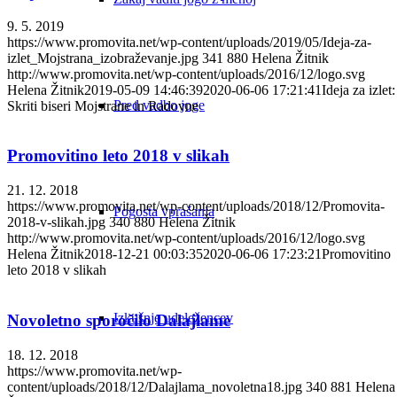
9. 5. 2019
https://www.promovita.net/wp-content/uploads/2019/05/Ideja-za-
izlet_Mojstrana_izobraževanje.jpg
341
880
Helena Žitnik
http://www.promovita.net/wp-content/uploads/2016/12/logo.svg
Helena Žitnik
2019-05-09 14:46:39
2020-06-06 17:21:41
Ideja za izlet:
Pred vadbo joge
Skriti biseri Mojstrane in Radovne
Promovitino leto 2018 v slikah
21. 12. 2018
https://www.promovita.net/wp-content/uploads/2018/12/Promovita-
Pogosta vprašanja
2018-v-slikah.jpg
340
880
Helena Žitnik
http://www.promovita.net/wp-content/uploads/2016/12/logo.svg
Helena Žitnik
2018-12-21 00:03:35
2020-06-06 17:23:21
Promovitino
leto 2018 v slikah
Izkušnje udeležencev
Novoletno sporočilo Dalajlame
18. 12. 2018
https://www.promovita.net/wp-
content/uploads/2018/12/Dalajlama_novoletna18.jpg
340
881
Helena