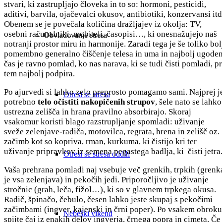
stvari, ki zastrupljajo človeka in to so: hormoni, pesticidi,
aditivi, barvila, ojačevalci okusov, antibiotiki, konzervansi itd
Obenem se je povečala količina dražljajev iz okolja: TV,
osebni računalniki, mobiteli, časopisi…, ki onesnažujejo naš
Obvladovanje stresa
notranji prostor miru in harmonije. Zaradi tega je še toliko bol
pomembno generalno čiščenje telesa in uma in najbolj ugode
čas je ravno pomlad, ko nas narava, ki se tudi čisti pomladi, pr
tem najbolj podpira.
Po ajurvedi si lahko zelo preprosto pomagamo sami. Najprej j
Otresi se stresa
potrebno
telo očistiti nakopičenih strupov
, šele nato se lahko
ustrezna zelišča in hrana pravilno absorbirajo. Skoraj
vsakomur koristi blago razstrupljanje spomladi: uživanje
sveže zelenjave-radiča, motovilca, regrata, hrena in zelišč oz.
začimb kot so kopriva, rman, kurkuma, ki čistijo kri ter
uživanje pripravkov iz semena pegastega badlja, ki čisti jetra
Otresi se stresa oddih
Vaša prehrana pomladi naj vsebuje več grenkih, trpkih (grenk
je vsa zelenjava) in pekočih jedi. Priporočljivo je uživanje
stročnic (grah, leča, fižol…), ki so v glavnem trpkega okusa.
Radič, špinačo, čebulo, česen lahko jeste skupaj s pekočimi
začimbami (ingver, kajenski in črni poper). Po vsakem obroku
Nebeški vikend
spijte čaj iz enakih delov ingverja, črnega popra in cimeta. Če