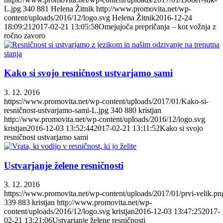
L.jpg
340
881
Helena Žitnik
http://www.promovita.net/wp-
content/uploads/2016/12/logo.svg
Helena Žitnik
2016-12-24
18:09:21
2017-02-21 13:05:58
Omejujoča prepričanja – kot vožnja z
ročno zavoro
Kako si svojo resničnost ustvarjamo sami
3. 12. 2016
https://www.promovita.net/wp-content/uploads/2017/01/Kako-si-
resničnost-ustvarjamo-sami-L.jpg
340
880
kristjan
http://www.promovita.net/wp-content/uploads/2016/12/logo.svg
kristjan
2016-12-03 13:52:44
2017-02-21 13:11:52
Kako si svojo
resničnost ustvarjamo sami
Ustvarjanje želene resničnosti
3. 12. 2016
https://www.promovita.net/wp-content/uploads/2017/01/prvi-velik.pn
339
883
kristjan
http://www.promovita.net/wp-
content/uploads/2016/12/logo.svg
kristjan
2016-12-03 13:47:25
2017-
02-21 13:21:06
Ustvarjanje želene resničnosti