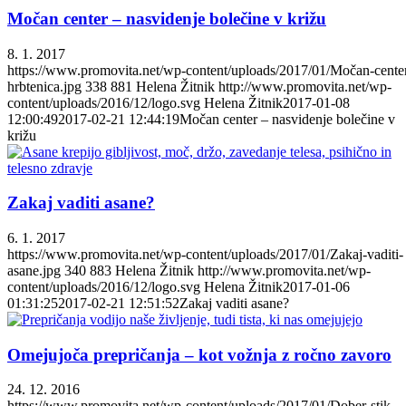
Močan center – nasvidenje bolečine v križu
8. 1. 2017
https://www.promovita.net/wp-content/uploads/2017/01/Močan-cente
hrbtenica.jpg
338
881
Helena Žitnik
http://www.promovita.net/wp-
content/uploads/2016/12/logo.svg
Helena Žitnik
2017-01-08
12:00:49
2017-02-21 12:44:19
Močan center – nasvidenje bolečine v
križu
Zakaj vaditi asane?
6. 1. 2017
https://www.promovita.net/wp-content/uploads/2017/01/Zakaj-vaditi-
asane.jpg
340
883
Helena Žitnik
http://www.promovita.net/wp-
content/uploads/2016/12/logo.svg
Helena Žitnik
2017-01-06
01:31:25
2017-02-21 12:51:52
Zakaj vaditi asane?
Omejujoča prepričanja – kot vožnja z ročno zavoro
24. 12. 2016
https://www.promovita.net/wp-content/uploads/2017/01/Dober-stik-