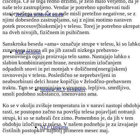
čiščenja. Če se tega redno držimo, je zelo malo verjetno, da je
naše telo zastrupljeno. Vendar je potrebno upoštevati tudi
stanje našega uma. Če so naše misli pretežno negativne, se z
Tečaji za poslovni uspeh
njimi dobesedno zastrupljamo, saj z njimi motimo naraven
potek procesov(biokemije) v telesu. Torej je potrebno ukrepat
na dveh nivojih, fizičnem in psihičnem.
Sanskrtska beseda »ama« označuje strupe v telesu, ki so lahk
zunanjega izvora ali pa jih zaradi nizkega prebavno-
NLP treningi
presnovnega ognja proizvaja telo samo. Nastajajo lahko s
slabim kombiniranjem hrane, neustreznim izločanjem
odpadnih snovi in pri motnjah v došičnem(energijskem)
ravnovesju v telesu. Posledično se neprebavljeni in
neabsorbirani delci hrane kopičijo v želodčno-prebavnem
traktu. Tam se spreminjajo v strupeno, lepljivo, smrdljivo,
Stopnje NLP treningov
smoli podobno substanco, imenovano ama.
Ko se v okolju zvišuje temperatura in v naravi nastopi obdobj
rasti, se postopno začno na površju telesa pojavljati notranji
strupi, ki so se nabrali čez zimo. Pomembno je, da jih v tem
obdobju izločimo iz telesa. V našem podnebju je za izvajanje
NLP Diploma
čistilnih postopkov najbolj primeren mesec maj.