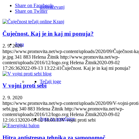
Share on Facebook
izobraževanj
Share on Twitter
Čuječnost. Kaj je in kaj mi ponuja?
Joga
2. 9. 2020
https://www.promovita.net/wp-content/uploads/2020/09/Čuječnost-ka
je.jpg
341
883
Helena Žitnik
http://www.promovita.net/wp-
content/uploads/2016/12/logo.svg
Helena Žitnik
2020-09-02
17:26:36
2022-09-13 13:22:41
Čuječnost. Kaj je in kaj mi ponuja?
Tečaji joge
V vojni proti sebi
2. 9. 2020
https://www.promovita.net/wp-content/uploads/2020/09/V-vojni-proti
sebi.jpg
340
883
Helena Žitnik
http://www.promovita.net/wp-
content/uploads/2016/12/logo.svg
Helena Žitnik
2020-09-02
Joga za nosečnice
12:16:13
2020-09-02 18:03:13
V vojni proti sebi
Hitra antistresna tehnika za samopomoč