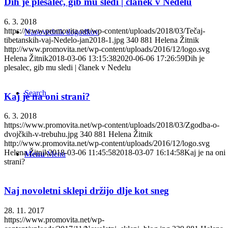
Dih je plesalec, gib mu sledi | članek v Nedelu
6. 3. 2018
https://www.promovita.net/wp-content/uploads/2018/03/Tečaj-
Napovednik dogodkov
tibetanskih-vaj-Nedelo-jan2018-1.jpg
340
881
Helena Žitnik
http://www.promovita.net/wp-content/uploads/2016/12/logo.svg
Helena Žitnik
2018-03-06 13:15:38
2020-06-06 17:26:59
Dih je
plesalec, gib mu sledi | članek v Nedelu
Search
Kaj je na oni strani?
6. 3. 2018
https://www.promovita.net/wp-content/uploads/2018/03/Zgodba-o-
dvojčkih-v-trebuhu.jpg
340
881
Helena Žitnik
http://www.promovita.net/wp-content/uploads/2016/12/logo.svg
Helena Žitnik
2018-03-06 11:45:58
2018-03-07 16:14:58
Kaj je na oni
Menu
Menu
strani?
Naj novoletni sklepi držijo dlje kot sneg
28. 11. 2017
https://www.promovita.net/wp-