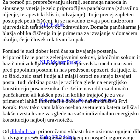
Za pomoč pri preprečevanju alergij, senenega nahoda in
sinusnega vnetja je zelo priporočljiva pančakarma (zdravilno
oljenje, terapevtski klistir, odvajanje). To je precej zapleten
postopek petih čiščenj, ki se navadno izvaja pod nadzorom
NLP Praktik
ajurvedskih terapevtov oz. zdravnikov. Domača pančakarma j
blažja oblika čiščenja in je primerna za izvajanje v domačem
okolju, če je človek relativno krepak.
Pomlad je tudi dober letni čas za izvajanje postenja.
Priporočljiv je post z zelenjavnimi sokovi, jabolčnim sokom i
NLP Mojster Praktik
bazičnimi zelenjavnimi juhami. Ajurvedska medicina svari
pred popolnim postom in nas predvsem opozori, da ljudje, ki
so šibki, zelo stari ljudje ali mlajši otroci ne smejo izvajati
posta. Tudi dolžina posta je različna glede na energijsko
konstitucijo posameznika. Če želite navodila za domačo
pančakarmo ali kakšen post in koliko trajajoč je za vas
Kaj je nevrolingvistično programiranje
primeren, lahko informacije dobite v našem društvu Prvi
Korak. Prav tako vam lahko osebno svetujemo katera zelišča 
kakšna vrsta hrane vas glede na vašo individualno energijsko
konstitucijo najbolj uravnoteža.
Od
dihalnih vaj
priporočamo »bhastriko« oziroma ognjeni dih
Kako NLP deluje
ki dvigne presnovno-prebavni ogenj in pospeši izgorevanje