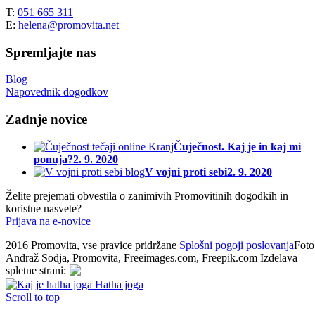
T:
051 665 311
E:
helena@promovita.net
Spremljajte nas
Blog
Napovednik dogodkov
Zadnje novice
Čuječnost. Kaj je in kaj mi
ponuja?
2. 9. 2020
V vojni proti sebi
2. 9. 2020
Želite prejemati obvestila o zanimivih Promovitinih dogodkih in
koristne nasvete?
Prijava na e-novice
2016 Promovita, vse pravice pridržane
Splošni pogoji poslovanja
Foto
Andraž Sodja, Promovita, Freeimages.com, Freepik.com
Izdelava
spletne strani
:
Hatha joga
Scroll to top