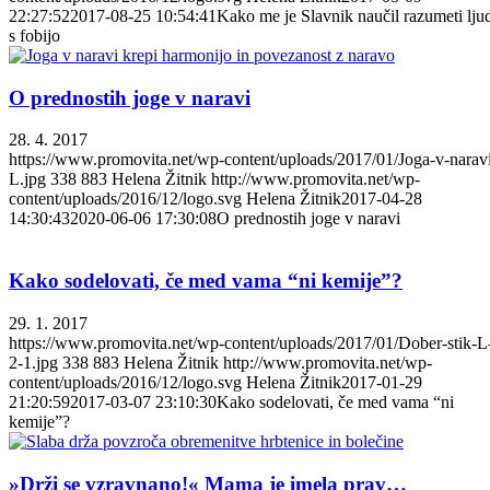
22:27:52
2017-08-25 10:54:41
Kako me je Slavnik naučil razumeti lju
s fobijo
O prednostih joge v naravi
28. 4. 2017
https://www.promovita.net/wp-content/uploads/2017/01/Joga-v-narav
L.jpg
338
883
Helena Žitnik
http://www.promovita.net/wp-
content/uploads/2016/12/logo.svg
Helena Žitnik
2017-04-28
14:30:43
2020-06-06 17:30:08
O prednostih joge v naravi
Kako sodelovati, če med vama “ni kemije”?
29. 1. 2017
https://www.promovita.net/wp-content/uploads/2017/01/Dober-stik-L
2-1.jpg
338
883
Helena Žitnik
http://www.promovita.net/wp-
content/uploads/2016/12/logo.svg
Helena Žitnik
2017-01-29
21:20:59
2017-03-07 23:10:30
Kako sodelovati, če med vama “ni
kemije”?
»Drži se vzravnano!« Mama je imela prav…