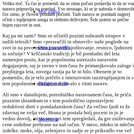
Velika noč. Ta čas je pomenil, da se zima počasi poslavlja in da se vsa
narava pripravlja na pomlad. Vso nesnago, ki se je nabrala v domovih
Moč vpliva
čez zimo, je človek pomladi počistil. Tudi narava se pomladi najprej
očisti s topljenjem snega in obilnim deževjem. Šele potem se prične
bujen razcvet in rast.
Kaj pa mi sami? Smo se očistili pozimi nabranih strupov v
naših telesih? Smo »prezračili in obnovili« naše poglede na
svet in na prvo mesto postavili spoštovanje, resnico, ljubezen
Otroci na vajetih
in sočutje? V krščanski tradiciji je bil pomladni del leta
namenjen postu, kar je popolnoma ustrezalo naravnim
dogajanjem, saj je ravno v tem času že primanjkovalo zaloge 
prejšnjega leta, novega rastja pa še ni bilo. Obenem je to
pomenilo, da je telo pričelo z intenzivnim razstrupljanjem in s
tem popolnoma usklajeno delovalo z ritmi narave.
Postavi svoj cilj
Ali smo v današnjem, potrošniško naravnanem času, še priča
praznim shrambam in s tem posledično izpostavljeni
reduktivni dieti v pomladanskem času? Za večino ljudi to že
zdavnaj ne velja več. Hrana je postala bolj poceni in jo je
vedno dovolj, mi pa smo pri tem spregledali, da gre zniževanj
Motivacija
cene sodobne prehrane na naš račun. V meso, mleko in mlečn
izdelke, moke, olja, zelenjavo in sadje se je prikradlo vse več