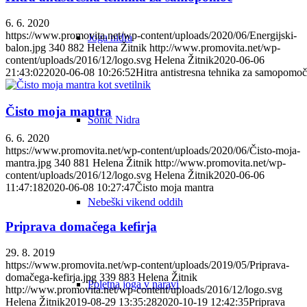
6. 6. 2020
https://www.promovita.net/wp-content/uploads/2020/06/Energijski-
Joga nidra
balon.jpg
340
882
Helena Žitnik
http://www.promovita.net/wp-
content/uploads/2016/12/logo.svg
Helena Žitnik
2020-06-06
21:43:02
2020-06-08 10:26:52
Hitra antistresna tehnika za samopomoč
Čisto moja mantra
Sonic Nidra
6. 6. 2020
https://www.promovita.net/wp-content/uploads/2020/06/Čisto-moja-
mantra.jpg
340
881
Helena Žitnik
http://www.promovita.net/wp-
content/uploads/2016/12/logo.svg
Helena Žitnik
2020-06-06
11:47:18
2020-06-08 10:27:47
Čisto moja mantra
Nebeški vikend oddih
Priprava domačega kefirja
29. 8. 2019
https://www.promovita.net/wp-content/uploads/2019/05/Priprava-
domačega-kefirja.jpg
339
883
Helena Žitnik
Poletna joga v naravi
http://www.promovita.net/wp-content/uploads/2016/12/logo.svg
Helena Žitnik
2019-08-29 13:35:28
2020-10-19 12:42:35
Priprava