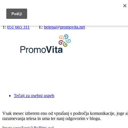
Predstavitev
Blog
Kontakt
T
:
051 665 311
E
:
helena@promovita.net
Tečaji za osebni uspeh
Vsak mesec izberem eno od vprašanj s področja komunikacije, joge al
razumevanja telesa in uma ter nanj odgovorim v blogu.