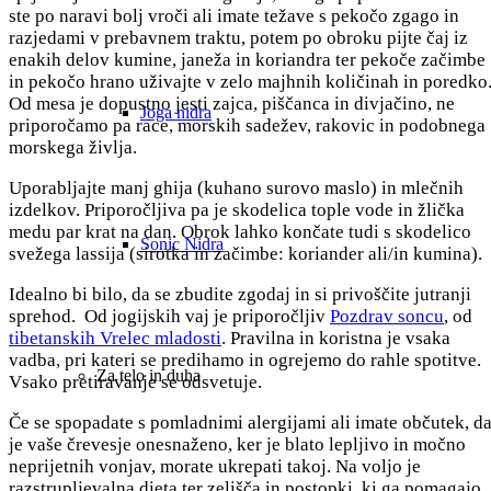
ste po naravi bolj vroči ali imate težave s pekočo zgago in
razjedami v prebavnem traktu, potem po obroku pijte čaj iz
enakih delov kumine, janeža in koriandra ter pekoče začimbe
in pekočo hrano uživajte v zelo majhnih količinah in poredko
Od mesa je dopustno jesti zajca, piščanca in divjačino, ne
Joga nidra
priporočamo pa race, morskih sadežev, rakovic in podobnega
morskega življa.
Uporabljajte manj ghija (kuhano surovo maslo) in mlečnih
izdelkov. Priporočljiva pa je skodelica tople vode in žlička
medu par krat na dan. Obrok lahko končate tudi s skodelico
Sonic Nidra
svežega lassija (sirotka in začimbe: koriander ali/in kumina).
Idealno bi bilo, da se zbudite zgodaj in si privoščite jutranji
sprehod. Od jogijskih vaj je priporočljiv
Pozdrav soncu
, od
tibetanskih Vrelec mladosti
. Pravilna in koristna je vsaka
vadba, pri kateri se predihamo in ogrejemo do rahle spotitve.
Za telo in duha
Vsako pretiravanje se odsvetuje.
Če se spopadate s pomladnimi alergijami ali imate občutek, d
je vaše črevesje onesnaženo, ker je blato lepljivo in močno
neprijetnih vonjav, morate ukrepati takoj. Na voljo je
razstrupljevalna dieta ter zelišča in postopki, ki ga pomagajo