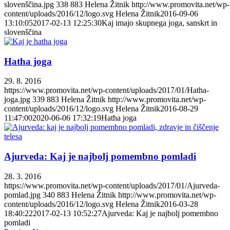
slovenščina.jpg
338
883
Helena Žitnik
http://www.promovita.net/wp-
content/uploads/2016/12/logo.svg
Helena Žitnik
2016-09-06
13:10:05
2017-02-13 12:25:30
Kaj imajo skupnega joga, sanskrt in
slovenščina
Hatha joga
29. 8. 2016
https://www.promovita.net/wp-content/uploads/2017/01/Hatha-
joga.jpg
339
883
Helena Žitnik
http://www.promovita.net/wp-
content/uploads/2016/12/logo.svg
Helena Žitnik
2016-08-29
11:47:00
2020-06-06 17:32:19
Hatha joga
Ajurveda: Kaj je najbolj pomembno pomladi
28. 3. 2016
https://www.promovita.net/wp-content/uploads/2017/01/Ajurveda-
pomlad.jpg
340
883
Helena Žitnik
http://www.promovita.net/wp-
content/uploads/2016/12/logo.svg
Helena Žitnik
2016-03-28
18:40:22
2017-02-13 10:52:27
Ajurveda: Kaj je najbolj pomembno
pomladi