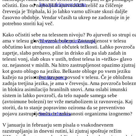
Joga na delovnem mestu
očistiti. Eno od najboljših ajurvedskih zelišč za čiščenje
črevesja je Triphala, ki jo lahko varno uživate skozi daljše
časovno obdobje. Vendar včasih ta ukrep ne zadostuje in je
potrebno storiti kaj več.
Kako očistiti sebe na telesnem nivoju? Po ajurvedi so strupi o
ama v telesu glavni vzrok bolezni. Zastrupljenost v telesu
Tibetanske vaje pomlajevanja
občutimo kot utrujenost ali občutek težkosti. Lahko povzroča
zaprtje, slabo prebavo, pline in drisko ali pa slab zadah in
telesni vonj, slab okus v ustih, trdost telesa in »težko« glavo
oz. nejasnost v mislih. Na hitro zastrupljenost opazimo zjutraj
kot gosto oblogo na jeziku. Belkaste obloge po vsem jeziku
kažejo na prisotnost strupov povsod v telesu. Če je obložena
Pozdrav soncu
zadnja tretjina jezika, je ama v črevesju. Ama povzroča bolezn
in blokira asimilacijo hranilnih snovi. Ama oslabi imunski
sistem in lahko povzroči, da telo napade samega sebe
(avtoimune bolezni) ter vrže metabolizem iz ravnovesja. Kaj
storiti, da to stanje popravimo oziroma da se preventivno
pojavu zastrupljenosti oz. zakisanosti organizma izognemo?
Srečna hrbtenica
V januarju in februarju sem pisala o vsakodnevnem
razstrupljanju in dnevni rutini, ki zjutraj spoštuje režim