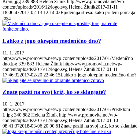
Kranj.jpg
339
883
Helena Žitnik
http://www.promovita.net/wp-
content/uploads/2016/12/logo.svg
Helena Žitnik
2017-01-11
18:06:47
2017-02-13 12:14:03
Epidemija stresa: kako pri tem pomaga
joga
Lahko z jogo okrepim medenično dno?
11. 1. 2017
https://www.promovita.net/wp-content/uploads/2017/01/Medenično-
dno.jpg
339
883
Helena Žitnik
http://www.promovita.net/wp-
content/uploads/2016/12/logo.svg
Helena Žitnik
2017-01-11
17:46:32
2017-02-20 22:46:15
Lahko z jogo okrepim medenično dno?
Znate paziti na svoj križ, ko se sklanjate?
10. 1. 2017
https://www.promovita.net/wp-content/uploads/2017/01/Predkloni-
L.jpg
340
882
Helena Žitnik
http://www.promovita.net/wp-
content/uploads/2016/12/logo.svg
Helena Žitnik
2017-01-10
08:41:37
2018-03-06 20:00:51
Znate paziti na svoj križ, ko se sklanjat