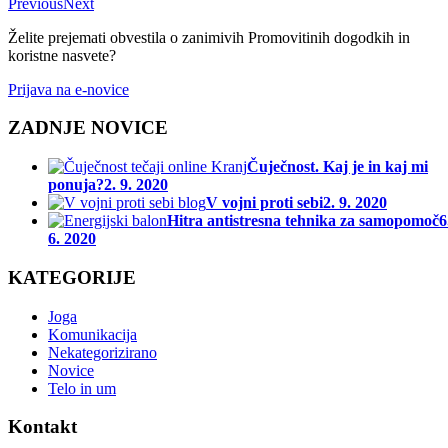
Previous
Next
Želite prejemati obvestila o zanimivih Promovitinih dogodkih in
koristne nasvete?
Prijava na e-novice
ZADNJE NOVICE
Čuječnost. Kaj je in kaj mi
ponuja?
2. 9. 2020
V vojni proti sebi
2. 9. 2020
Hitra antistresna tehnika za samopomoč
6
6. 2020
KATEGORIJE
Joga
Komunikacija
Nekategorizirano
Novice
Telo in um
Kontakt