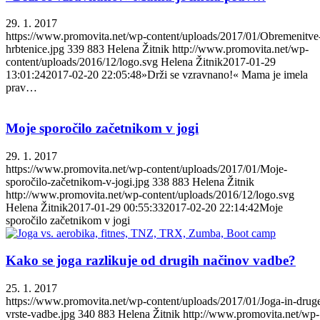
29. 1. 2017
https://www.promovita.net/wp-content/uploads/2017/01/Obremenitve
hrbtenice.jpg
339
883
Helena Žitnik
http://www.promovita.net/wp-
content/uploads/2016/12/logo.svg
Helena Žitnik
2017-01-29
13:01:24
2017-02-20 22:05:48
»Drži se vzravnano!« Mama je imela
prav…
Moje sporočilo začetnikom v jogi
29. 1. 2017
https://www.promovita.net/wp-content/uploads/2017/01/Moje-
sporočilo-začetnikom-v-jogi.jpg
338
883
Helena Žitnik
http://www.promovita.net/wp-content/uploads/2016/12/logo.svg
Helena Žitnik
2017-01-29 00:55:33
2017-02-20 22:14:42
Moje
sporočilo začetnikom v jogi
Kako se joga razlikuje od drugih načinov vadbe?
25. 1. 2017
https://www.promovita.net/wp-content/uploads/2017/01/Joga-in-drug
vrste-vadbe.jpg
340
883
Helena Žitnik
http://www.promovita.net/wp-