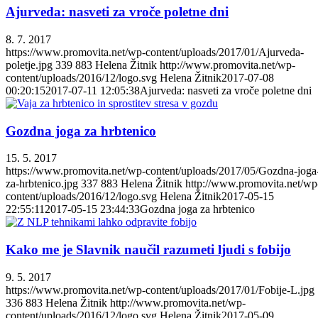
Ajurveda: nasveti za vroče poletne dni
8. 7. 2017
https://www.promovita.net/wp-content/uploads/2017/01/Ajurveda-
poletje.jpg
339
883
Helena Žitnik
http://www.promovita.net/wp-
content/uploads/2016/12/logo.svg
Helena Žitnik
2017-07-08
00:20:15
2017-07-11 12:05:38
Ajurveda: nasveti za vroče poletne dni
Gozdna joga za hrbtenico
15. 5. 2017
https://www.promovita.net/wp-content/uploads/2017/05/Gozdna-joga
za-hrbtenico.jpg
337
883
Helena Žitnik
http://www.promovita.net/wp
content/uploads/2016/12/logo.svg
Helena Žitnik
2017-05-15
22:55:11
2017-05-15 23:44:33
Gozdna joga za hrbtenico
Kako me je Slavnik naučil razumeti ljudi s fobijo
9. 5. 2017
https://www.promovita.net/wp-content/uploads/2017/01/Fobije-L.jpg
336
883
Helena Žitnik
http://www.promovita.net/wp-
content/uploads/2016/12/logo.svg
Helena Žitnik
2017-05-09